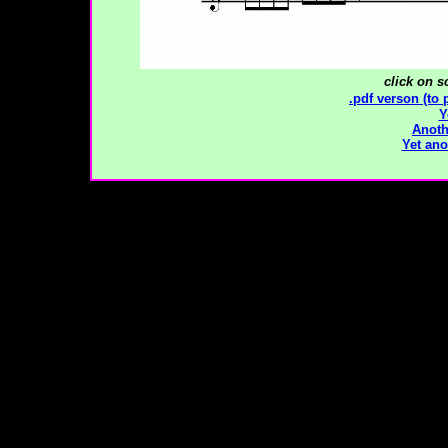
click on s
.pdf verson (to 
Y
Anoth
Yet ano